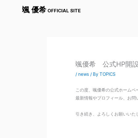
内
颯 優希
OFFICIAL SITE
容
を
ス
キ
ッ
プ
颯優希 公式HP開
/
news
/ By
TOPICS
この度、颯優希の公式ホームペ
最新情報やプロフィール、お問
引き続き、よろしくお願いいた