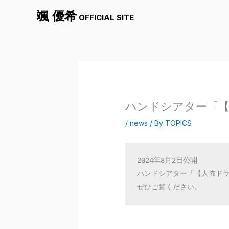
内
颯 優希
OFFICIAL SITE
容
を
ス
キ
ッ
プ
ハンドシアター「【
/
news
/ By
TOPICS
2024年8月2日公開

ハンドシアター「【人怖ドラ
ぜひご覧ください。